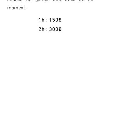
moment.
1h : 150€
2h : 300€
4h : 520€
8h (journée) : 950€
Reportage photo sur le vif capturant les
moments clés, l’ambiance et les
interactions pour raconter votre
événement avec authenticité.
Inclus : tri, retouches professionnelles, galerie
privée HD